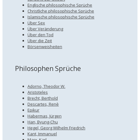
Englische philosophische Sprüche
Christliche philosophische Sprüche
Islamische philosophische Sprüche
Über Sex
Über Veränderung
Über den Tod
Über die Zeit
Börsenweisheiten
Philosophen Sprüche
Adorno, Theodor W.
Aristoteles
Brecht, Berthold
Descartes, Renè
Epikur
Habermas, Jürgen
Han, Byung-Chu
Hegel, Georg Wilhelm Friedrich
Kant, Immanuel
Marx, Karl