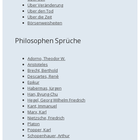
Über Veränderung
Über den Tod
Über die Zeit
Börsenweisheiten
Philosophen Sprüche
Adorno, Theodor W.
Aristoteles
Brecht, Berthold
Descartes, Renè
Epikur
Habermas, Jürgen
Han, Byung-Chu
Hegel, Georg Wilhelm Friedrich
Kant, Immanuel
Marx, Karl
Nietzsche, Friedrich
Platon
Popper, Karl
Schopenhauer, Arthur