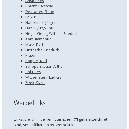
Aristoteles
Brecht, Berthold
Descartes, Renè
Epikur
Habermas, Jürgen
Han, Byung-Chu
Hegel, Georg Wilhelm Friedrich
Kant, Immanuel
Marx, Karl
Nietzsche, Friedrich
Platon
Popper, Karl
Schopenhauer, Arthur
Sokrates
Wittgenstein, Ludwig
Žižek, Slavoj
Werbelinks
Links, die ich mit einem Sternchen
(*)
gekennzeichnet
sind, sind Affiliate- bzw. Werbelinks.