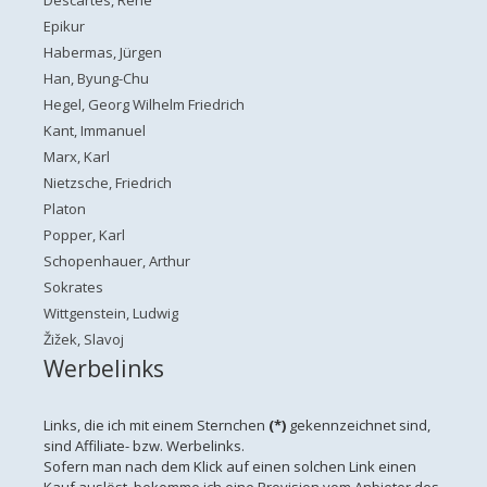
Epikur
Habermas, Jürgen
Han, Byung-Chu
Hegel, Georg Wilhelm Friedrich
Kant, Immanuel
Marx, Karl
Nietzsche, Friedrich
Platon
Popper, Karl
Schopenhauer, Arthur
Sokrates
Wittgenstein, Ludwig
Žižek, Slavoj
Werbelinks
Links, die ich mit einem Sternchen
(*)
gekennzeichnet sind,
sind Affiliate- bzw. Werbelinks.
Sofern man nach dem Klick auf einen solchen Link einen
Kauf auslöst, bekomme ich eine Provision vom Anbieter des