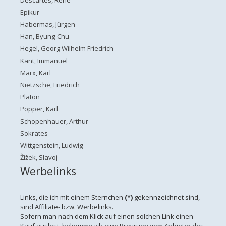
Epikur
Habermas, Jürgen
Han, Byung-Chu
Hegel, Georg Wilhelm Friedrich
Kant, Immanuel
Marx, Karl
Nietzsche, Friedrich
Platon
Popper, Karl
Schopenhauer, Arthur
Sokrates
Wittgenstein, Ludwig
Žižek, Slavoj
Werbelinks
Links, die ich mit einem Sternchen
(*)
gekennzeichnet sind,
sind Affiliate- bzw. Werbelinks.
Sofern man nach dem Klick auf einen solchen Link einen
Kauf auslöst, bekomme ich eine Provision vom Anbieter des