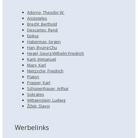
Adorno, Theodor W.
Aristoteles
Brecht, Berthold
Descartes, Renè
Epikur
Habermas, Jürgen
Han, Byung-Chu
Hegel, Georg Wilhelm Friedrich
Kant, Immanuel
Marx, Karl
Nietzsche, Friedrich
Platon
Popper, Karl
Schopenhauer, Arthur
Sokrates
Wittgenstein, Ludwig
Žižek, Slavoj
Werbelinks